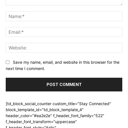
Comment:
Na
Ema
Web
Save my name, email, and website in this browser for the
next time I comment.
[td_block_social_counter custom_title="Stay Connected"
block_template_id="td_block_template_4"
header_color="#ea2e2e" f_header_font_family="522"
f_header_font_transform="uppercase"
f_header_font_style="italic"