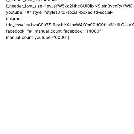
f_header_font_size="eyJsYW5kc2NhcGUiOiIxNSIsInBvcnRyYWl0I
youtube="#" style="style10 td-social-boxed td-social-
colored"
tdc_css="eyJwaG9uZSI6eyJtYXJnaW4tYm90dG9tIjoiMzIiLCJka
facebook="#" manual_count_facebook="14000"
manual_count_youtube="6000"]