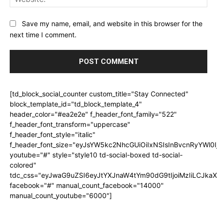
Save my name, email, and website in this browser for the
next time I comment.
[td_block_social_counter custom_title="Stay Connected"
block_template_id="td_block_template_4"
header_color="#ea2e2e" f_header_font_family="522"
f_header_font_transform="uppercase"
f_header_font_style="italic"
f_header_font_size="eyJsYW5kc2NhcGUiOiIxNSIsInBvcnRyYWl0I
youtube="#" style="style10 td-social-boxed td-social-
colored"
tdc_css="eyJwaG9uZSI6eyJtYXJnaW4tYm90dG9tIjoiMzIiLCJka
facebook="#" manual_count_facebook="14000"
manual_count_youtube="6000"]