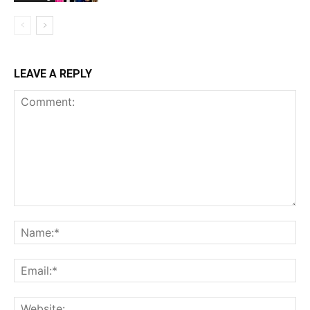
LEAVE A REPLY
Comment:
Na
Ema
Web