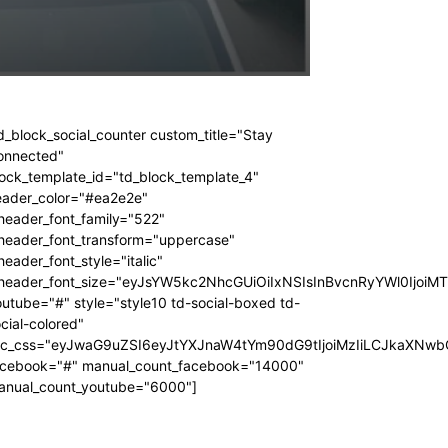
d_block_social_counter custom_title="Stay
onnected"
ock_template_id="td_block_template_4"
eader_color="#ea2e2e"
header_font_family="522"
_header_font_transform="uppercase"
header_font_style="italic"
_header_font_size="eyJsYW5kc2NhcGUiOiIxNSIsInBvcnRyYWl0IjoiM
utube="#" style="style10 td-social-boxed td-
cial-colored"
dc_css="eyJwaG9uZSI6eyJtYXJnaW4tYm90dG9tIjoiMzIiLCJkaXNwb
acebook="#" manual_count_facebook="14000"
anual_count_youtube="6000"]