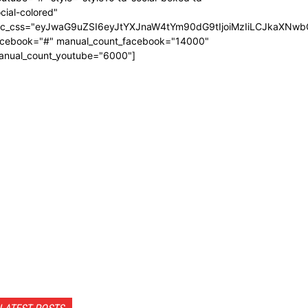
cial-colored"
dc_css="eyJwaG9uZSI6eyJtYXJnaW4tYm90dG9tIjoiMzIiLCJkaXNwb
acebook="#" manual_count_facebook="14000"
anual_count_youtube="6000"]