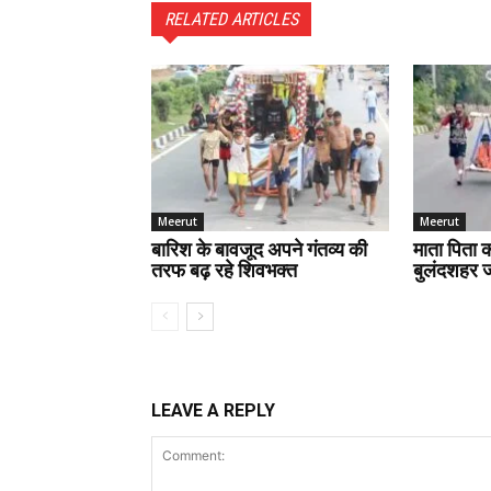
RELATED ARTICLES
Meerut
Meerut
बारिश के बावजूद अपने गंतव्य की
माता पिता क
तरफ बढ़ रहे शिवभक्त
बुलंदशहर जा
LEAVE A REPLY