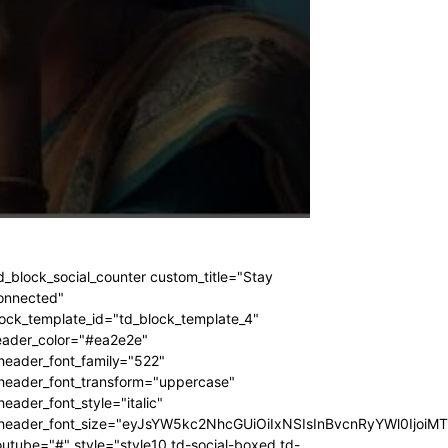
d_block_social_counter custom_title="Stay
onnected"
ock_template_id="td_block_template_4"
eader_color="#ea2e2e"
header_font_family="522"
_header_font_transform="uppercase"
header_font_style="italic"
_header_font_size="eyJsYW5kc2NhcGUiOiIxNSIsInBvcnRyYWl0IjoiM
utube="#" style="style10 td-social-boxed td-