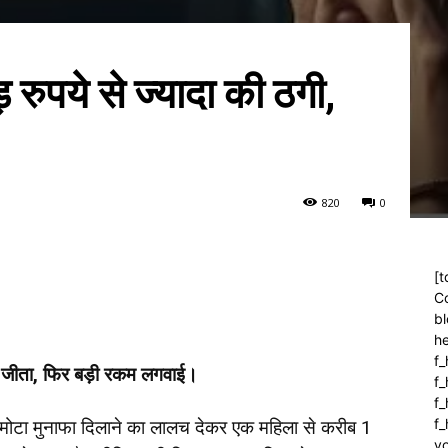
रुपये से ज्यादा की ठगी,
82
0
0
[t
C
bl
h
f_
सा जीता, फिर बड़ी रकम लगवाई।
f
f_
f
ज पर मोटा मुनाफा दिलाने का लालच देकर एक महिला से करीब 1
yo