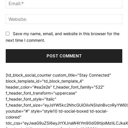
Ema
Web
Save my name, email, and website in this browser for the
next time I comment.
[td_block_social_counter custom_title="Stay Connected"
block_template_id="td_block_template_4"
header_color="#ea2e2e" f_header_font_family="522"
f_header_font_transform="uppercase"
f_header_font_style="italic"
f_header_font_size="eyJsYW5kc2NhcGUiOiIxNSIsInBvcnRyYWl0I
youtube="#" style="style10 td-social-boxed td-social-
colored"
tdc_css="eyJwaG9uZSI6eyJtYXJnaW4tYm90dG9tIjoiMzIiLCJka