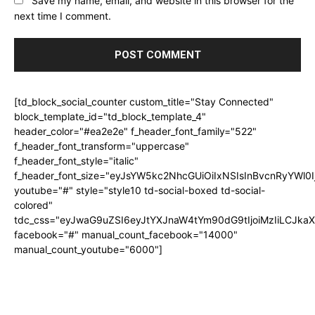
next time I comment.
[td_block_social_counter custom_title="Stay Connected"
block_template_id="td_block_template_4"
header_color="#ea2e2e" f_header_font_family="522"
f_header_font_transform="uppercase"
f_header_font_style="italic"
f_header_font_size="eyJsYW5kc2NhcGUiOiIxNSIsInBvcnRyYWl0I
youtube="#" style="style10 td-social-boxed td-social-
colored"
tdc_css="eyJwaG9uZSI6eyJtYXJnaW4tYm90dG9tIjoiMzIiLCJka
facebook="#" manual_count_facebook="14000"
manual_count_youtube="6000"]