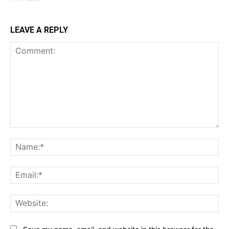
LEAVE A REPLY
Comment:
Na
Ema
Web
Save my name, email, and website in this browser for the