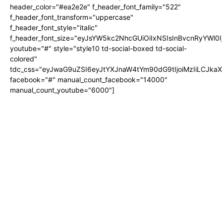
header_color="#ea2e2e" f_header_font_family="522"
f_header_font_transform="uppercase"
f_header_font_style="italic"
f_header_font_size="eyJsYW5kc2NhcGUiOiIxNSIsInBvcnRyYWl0I
youtube="#" style="style10 td-social-boxed td-social-
colored"
tdc_css="eyJwaG9uZSI6eyJtYXJnaW4tYm90dG9tIjoiMzIiLCJka
facebook="#" manual_count_facebook="14000"
manual_count_youtube="6000"]