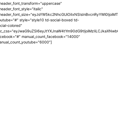
_header_font_transform="uppercase"
header_font_style="italic"
_header_font_size="eyJsYW5kc2NhcGUiOiIxNSIsInBvcnRyYWl0IjoiM
utube="#" style="style10 td-social-boxed td-
cial-colored"
dc_css="eyJwaG9uZSI6eyJtYXJnaW4tYm90dG9tIjoiMzIiLCJkaXNwb
acebook="#" manual_count_facebook="14000"
anual_count_youtube="6000"]