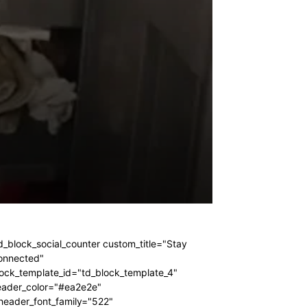
d_block_social_counter custom_title="Stay
onnected"
ock_template_id="td_block_template_4"
eader_color="#ea2e2e"
header_font_family="522"