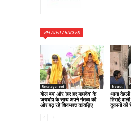
RELATED ARTICLES
Uncategorized
Meerut
बोल बम’ और ‘हर हर महादेव’ के
थाना देहली ग
जयघोष के साथ अपने गंतव्य की
तिराहे वाली 
ओर बढ़ रहे शिवभक्त कांवड़िए
दुकानों की 