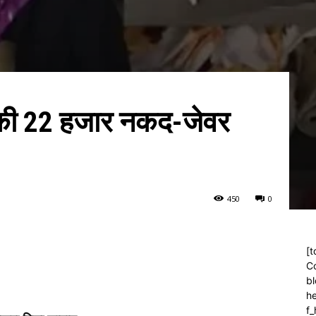
 की 22 हजार नकद-जेवर
45
0
0
[t
C
bl
h
f_