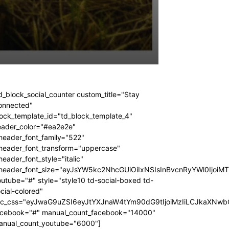
d_block_social_counter custom_title="Stay
onnected"
ock_template_id="td_block_template_4"
eader_color="#ea2e2e"
header_font_family="522"
_header_font_transform="uppercase"
header_font_style="italic"
_header_font_size="eyJsYW5kc2NhcGUiOiIxNSIsInBvcnRyYWl0IjoiM
utube="#" style="style10 td-social-boxed td-
cial-colored"
dc_css="eyJwaG9uZSI6eyJtYXJnaW4tYm90dG9tIjoiMzIiLCJkaXNwb
acebook="#" manual_count_facebook="14000"
anual_count_youtube="6000"]