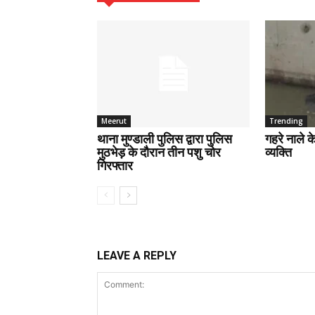
Meerut
Trending
थाना मुण्डाली पुलिस द्वारा पुलिस
गहरे नाले 
मुठभेड़ के दौरान तीन पशु चोर
व्यक्ति
गिरफ्तार
LEAVE A REPLY