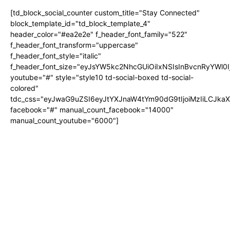
[td_block_social_counter custom_title="Stay Connected"
block_template_id="td_block_template_4"
header_color="#ea2e2e" f_header_font_family="522"
f_header_font_transform="uppercase"
f_header_font_style="italic"
f_header_font_size="eyJsYW5kc2NhcGUiOiIxNSIsInBvcnRyYWl0I
youtube="#" style="style10 td-social-boxed td-social-
colored"
tdc_css="eyJwaG9uZSI6eyJtYXJnaW4tYm90dG9tIjoiMzIiLCJka
facebook="#" manual_count_facebook="14000"
manual_count_youtube="6000"]