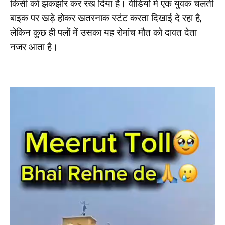
किसी को झकझोर कर रख दिया है। वीडियो में एक युवक चलती
बाइक पर खड़े होकर खतरनाक स्टंट करता दिखाई दे रहा है,
लेकिन कुछ ही पलों में उसका यह रोमांच मौत को दावत देता
नजर आता है।
V
i
d
e
o
P
l
a
y
e
r