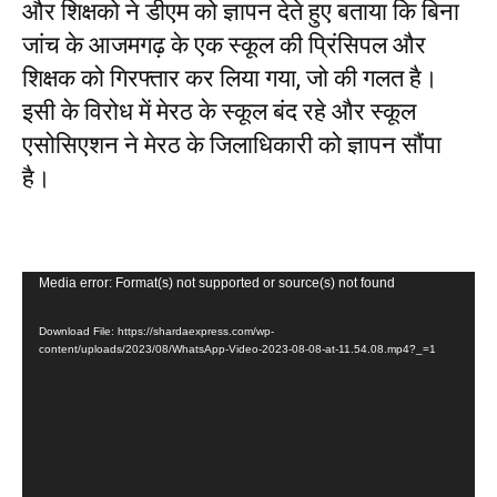
और शिक्षको ने डीएम को ज्ञापन देते हुए बताया कि बिना
जांच के आजमगढ़ के एक स्कूल की प्रिंसिपल और
शिक्षक को गिरफ्तार कर लिया गया, जो की गलत है।
इसी के विरोध में मेरठ के स्कूल बंद रहे और स्कूल
एसोसिएशन ने मेरठ के जिलाधिकारी को ज्ञापन सौंपा
है।
V
Media error: Format(s) not supported or source(s) not found
i
Download File: https://shardaexpress.com/wp-
d
content/uploads/2023/08/WhatsApp-Video-2023-08-08-at-11.54.08.mp4?_=1
e
o
P
l
a