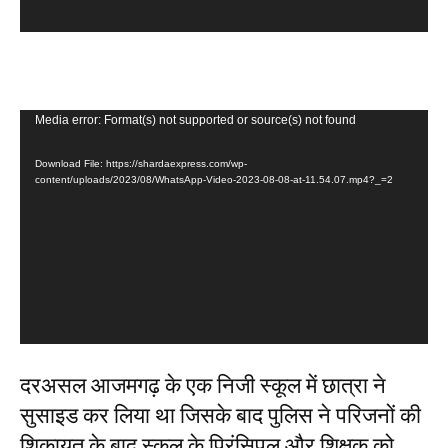
y
e
r
V
Media error: Format(s) not supported or source(s) not found
i
Download File: https://shardaexpress.com/wp-
d
content/uploads/2023/08/WhatsApp-Video-2023-08-08-at-11.54.07.mp4?_=2
e
o
P
l
a
y
e
r
दरअसल आजमगढ़ के एक निजी स्कूल में छात्रा ने
सुसाइड कर लिया था जिसके बाद पुलिस ने परिजनों की
शिकायत के बाद स्कूल के प्रिंसिपल और शिक्षक को