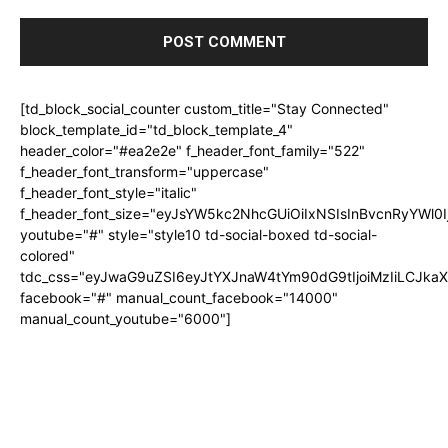
[td_block_social_counter custom_title="Stay Connected"
block_template_id="td_block_template_4"
header_color="#ea2e2e" f_header_font_family="522"
f_header_font_transform="uppercase"
f_header_font_style="italic"
f_header_font_size="eyJsYW5kc2NhcGUiOiIxNSIsInBvcnRyYWl0I
youtube="#" style="style10 td-social-boxed td-social-
colored"
tdc_css="eyJwaG9uZSI6eyJtYXJnaW4tYm90dG9tIjoiMzIiLCJka
facebook="#" manual_count_facebook="14000"
manual_count_youtube="6000"]