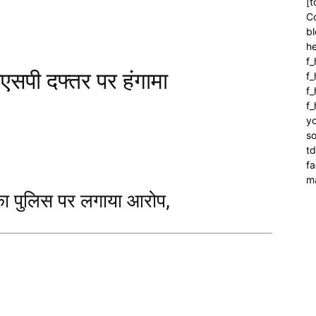
[t
C
bl
h
f_
एसपी दफ्तर पर हंगामा
f
f_
f
yo
so
t
f
m
 का पुलिस पर लगाया आरोप,