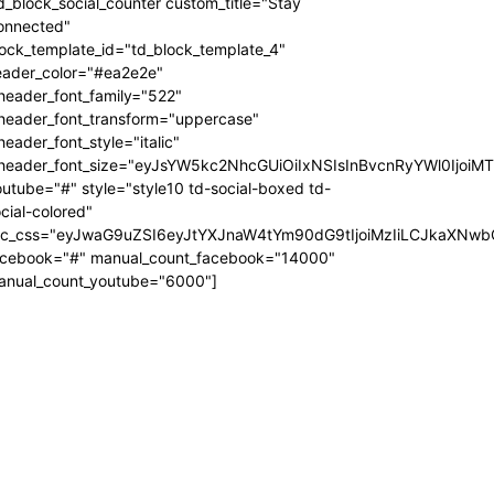
d_block_social_counter custom_title="Stay
onnected"
ock_template_id="td_block_template_4"
eader_color="#ea2e2e"
header_font_family="522"
_header_font_transform="uppercase"
header_font_style="italic"
_header_font_size="eyJsYW5kc2NhcGUiOiIxNSIsInBvcnRyYWl0IjoiM
utube="#" style="style10 td-social-boxed td-
cial-colored"
dc_css="eyJwaG9uZSI6eyJtYXJnaW4tYm90dG9tIjoiMzIiLCJkaXNwb
acebook="#" manual_count_facebook="14000"
anual_count_youtube="6000"]