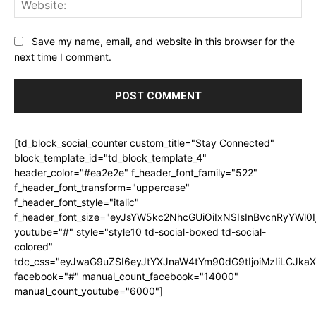
Web
Save my name, email, and website in this browser for the
next time I comment.
[td_block_social_counter custom_title="Stay Connected"
block_template_id="td_block_template_4"
header_color="#ea2e2e" f_header_font_family="522"
f_header_font_transform="uppercase"
f_header_font_style="italic"
f_header_font_size="eyJsYW5kc2NhcGUiOiIxNSIsInBvcnRyYWl0I
youtube="#" style="style10 td-social-boxed td-social-
colored"
tdc_css="eyJwaG9uZSI6eyJtYXJnaW4tYm90dG9tIjoiMzIiLCJka
facebook="#" manual_count_facebook="14000"
manual_count_youtube="6000"]