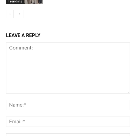
Trending
LEAVE A REPLY
Comment:
Na
Ema