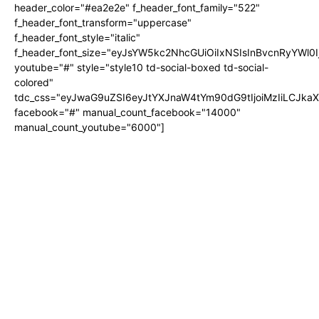
header_color="#ea2e2e" f_header_font_family="522"
f_header_font_transform="uppercase"
f_header_font_style="italic"
f_header_font_size="eyJsYW5kc2NhcGUiOiIxNSIsInBvcnRyYWl0I
youtube="#" style="style10 td-social-boxed td-social-
colored"
tdc_css="eyJwaG9uZSI6eyJtYXJnaW4tYm90dG9tIjoiMzIiLCJka
facebook="#" manual_count_facebook="14000"
manual_count_youtube="6000"]