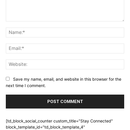
Comment:
Na
Ema
Web
Save my name, email, and website in this browser for the
next time I comment.
[td_block_social_counter custom_title="Stay Connected"
block_template_id="td_block_template_4"