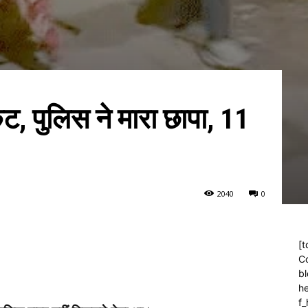
केट, पुलिस ने मारा छापा, 11
204
0
0
[t
C
bl
h
f_