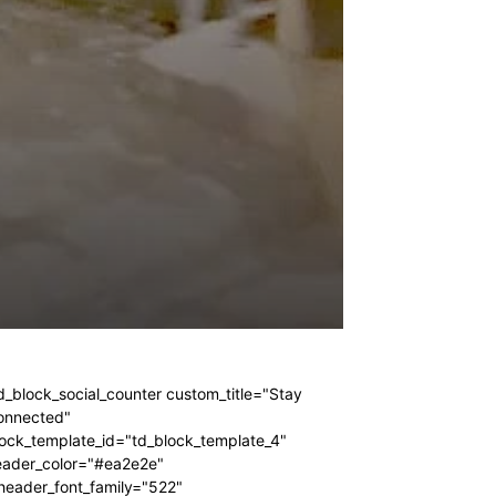
d_block_social_counter custom_title="Stay
onnected"
ock_template_id="td_block_template_4"
eader_color="#ea2e2e"
header_font_family="522"