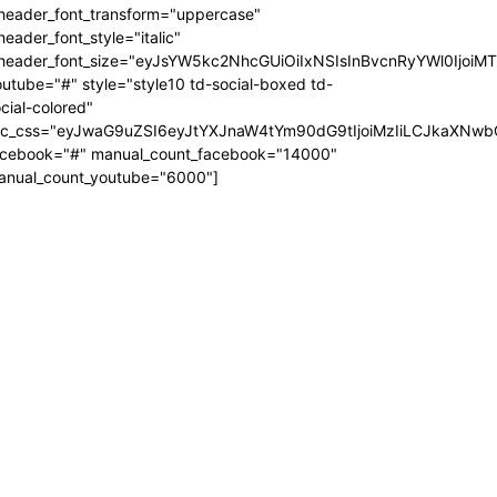
_header_font_transform="uppercase"
header_font_style="italic"
_header_font_size="eyJsYW5kc2NhcGUiOiIxNSIsInBvcnRyYWl0IjoiM
utube="#" style="style10 td-social-boxed td-
cial-colored"
dc_css="eyJwaG9uZSI6eyJtYXJnaW4tYm90dG9tIjoiMzIiLCJkaXNwb
acebook="#" manual_count_facebook="14000"
anual_count_youtube="6000"]