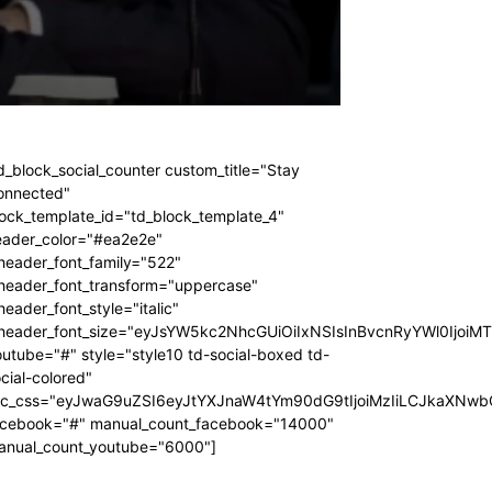
d_block_social_counter custom_title="Stay
onnected"
ock_template_id="td_block_template_4"
eader_color="#ea2e2e"
header_font_family="522"
_header_font_transform="uppercase"
header_font_style="italic"
_header_font_size="eyJsYW5kc2NhcGUiOiIxNSIsInBvcnRyYWl0IjoiM
utube="#" style="style10 td-social-boxed td-
cial-colored"
dc_css="eyJwaG9uZSI6eyJtYXJnaW4tYm90dG9tIjoiMzIiLCJkaXNwb
acebook="#" manual_count_facebook="14000"
anual_count_youtube="6000"]