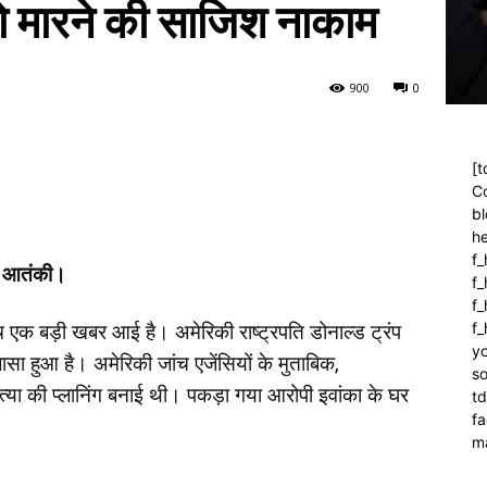
 को मारने की साजिश नाकाम
90
0
0
[t
C
bl
h
f_
आ आतंकी।
f
f_
f
ीच एक बड़ी खबर आई है। अमेरिकी राष्ट्रपति डोनाल्ड ट्रंप
yo
ासा हुआ है। अमेरिकी जांच एजेंसियों के मुताबिक,
so
या की प्लानिंग बनाई थी। पकड़ा गया आरोपी इवांका के घर
t
f
m