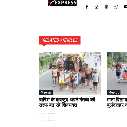
RELATED ARTICLES
Meerut
Meerut
बारिश के बावजूद अपने गंतव्य की
माता पिता क
तरफ बढ़ रहे शिवभक्त
बुलंदशहर जा