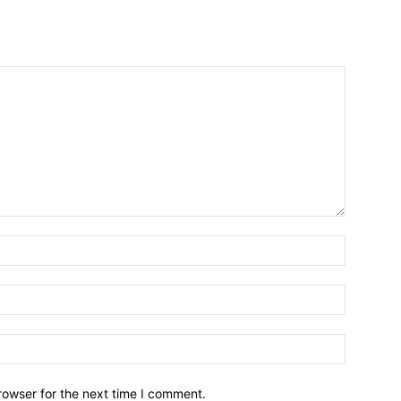
Name:*
Email:*
Website:
rowser for the next time I comment.