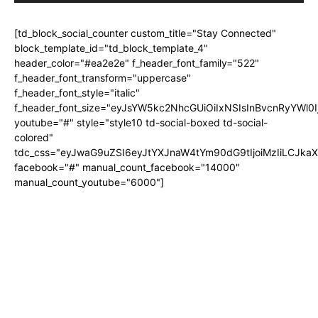
[td_block_social_counter custom_title="Stay Connected"
block_template_id="td_block_template_4"
header_color="#ea2e2e" f_header_font_family="522"
f_header_font_transform="uppercase"
f_header_font_style="italic"
f_header_font_size="eyJsYW5kc2NhcGUiOiIxNSIsInBvcnRyYWl0I
youtube="#" style="style10 td-social-boxed td-social-
colored"
tdc_css="eyJwaG9uZSI6eyJtYXJnaW4tYm90dG9tIjoiMzIiLCJka
facebook="#" manual_count_facebook="14000"
manual_count_youtube="6000"]