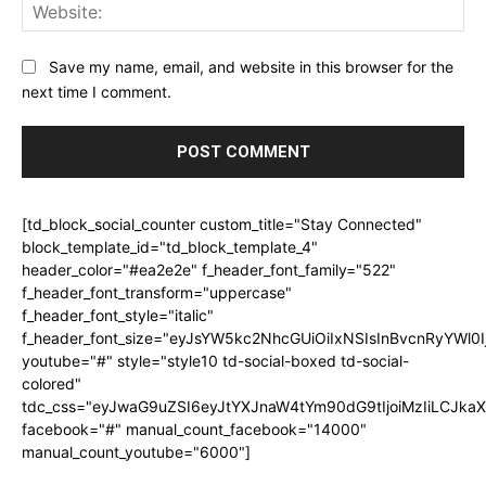
Web
Save my name, email, and website in this browser for the
next time I comment.
[td_block_social_counter custom_title="Stay Connected"
block_template_id="td_block_template_4"
header_color="#ea2e2e" f_header_font_family="522"
f_header_font_transform="uppercase"
f_header_font_style="italic"
f_header_font_size="eyJsYW5kc2NhcGUiOiIxNSIsInBvcnRyYWl0I
youtube="#" style="style10 td-social-boxed td-social-
colored"
tdc_css="eyJwaG9uZSI6eyJtYXJnaW4tYm90dG9tIjoiMzIiLCJka
facebook="#" manual_count_facebook="14000"
manual_count_youtube="6000"]