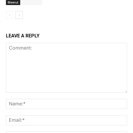
Meerut
LEAVE A REPLY
Comment:
Na
Ema