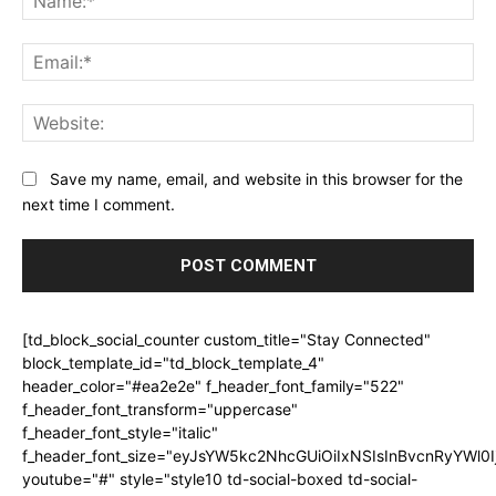
Ema
Web
Save my name, email, and website in this browser for the
next time I comment.
[td_block_social_counter custom_title="Stay Connected"
block_template_id="td_block_template_4"
header_color="#ea2e2e" f_header_font_family="522"
f_header_font_transform="uppercase"
f_header_font_style="italic"
f_header_font_size="eyJsYW5kc2NhcGUiOiIxNSIsInBvcnRyYWl0I
youtube="#" style="style10 td-social-boxed td-social-