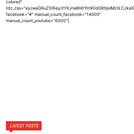
colored"
tdc_css="eyJwaG9uZSI6eyJtYXJnaW4tYm90dG9tIjoiMzIiLCJka
facebook="#" manual_count_facebook="14000"
manual_count_youtube="6000"]
LATEST POSTS