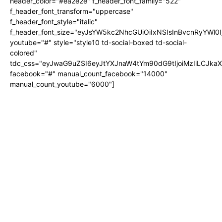
header_color="#ea2e2e" f_header_font_family="522"
f_header_font_transform="uppercase"
f_header_font_style="italic"
f_header_font_size="eyJsYW5kc2NhcGUiOiIxNSIsInBvcnRyYWl0I
youtube="#" style="style10 td-social-boxed td-social-
colored"
tdc_css="eyJwaG9uZSI6eyJtYXJnaW4tYm90dG9tIjoiMzIiLCJka
facebook="#" manual_count_facebook="14000"
manual_count_youtube="6000"]