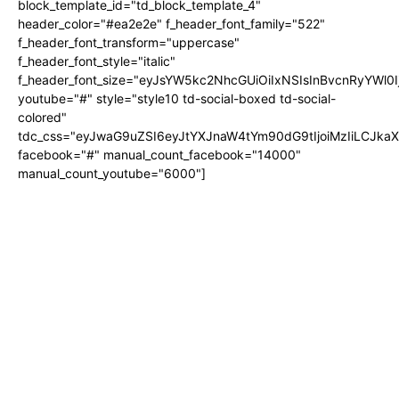
block_template_id="td_block_template_4"
header_color="#ea2e2e" f_header_font_family="522"
f_header_font_transform="uppercase"
f_header_font_style="italic"
f_header_font_size="eyJsYW5kc2NhcGUiOiIxNSIsInBvcnRyYWl0I
youtube="#" style="style10 td-social-boxed td-social-
colored"
tdc_css="eyJwaG9uZSI6eyJtYXJnaW4tYm90dG9tIjoiMzIiLCJka
facebook="#" manual_count_facebook="14000"
manual_count_youtube="6000"]