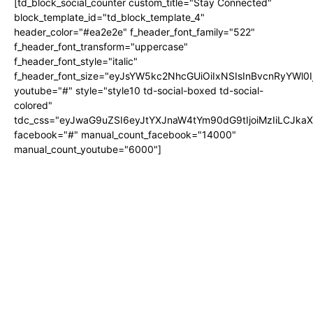
[td_block_social_counter custom_title="Stay Connected"
block_template_id="td_block_template_4"
header_color="#ea2e2e" f_header_font_family="522"
f_header_font_transform="uppercase"
f_header_font_style="italic"
f_header_font_size="eyJsYW5kc2NhcGUiOiIxNSIsInBvcnRyYWl0I
youtube="#" style="style10 td-social-boxed td-social-
colored"
tdc_css="eyJwaG9uZSI6eyJtYXJnaW4tYm90dG9tIjoiMzIiLCJka
facebook="#" manual_count_facebook="14000"
manual_count_youtube="6000"]