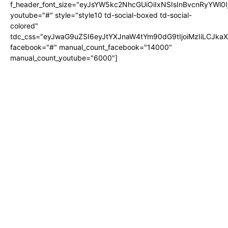
f_header_font_size="eyJsYW5kc2NhcGUiOiIxNSIsInBvcnRyYWl0I
youtube="#" style="style10 td-social-boxed td-social-
colored"
tdc_css="eyJwaG9uZSI6eyJtYXJnaW4tYm90dG9tIjoiMzIiLCJka
facebook="#" manual_count_facebook="14000"
manual_count_youtube="6000"]