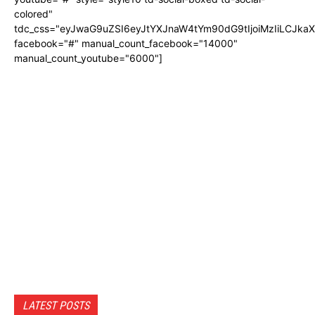
colored"
tdc_css="eyJwaG9uZSI6eyJtYXJnaW4tYm90dG9tIjoiMzIiLCJka
facebook="#" manual_count_facebook="14000"
manual_count_youtube="6000"]
LATEST POSTS