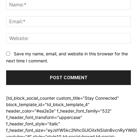
Na
Ema
Web
Save my name, email, and website in this browser for the
next time I comment.
[td_block_social_counter custom_title="Stay Connected"
block_template_id="td_block_template_4"
header_color="#ea2e2e" f_header_font_family="522"
f_header_font_transform="uppercase"
f_header_font_style="italic"
f_header_font_size="eyJsYW5kc2NhcGUiOiIxNSIsInBvcnRyYWl0I
youtube="#" style="style10 td-social-boxed td-social-