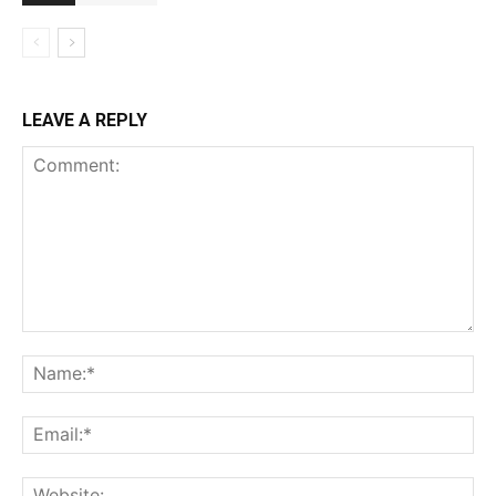
LEAVE A REPLY
Comment:
Na
Ema
Web