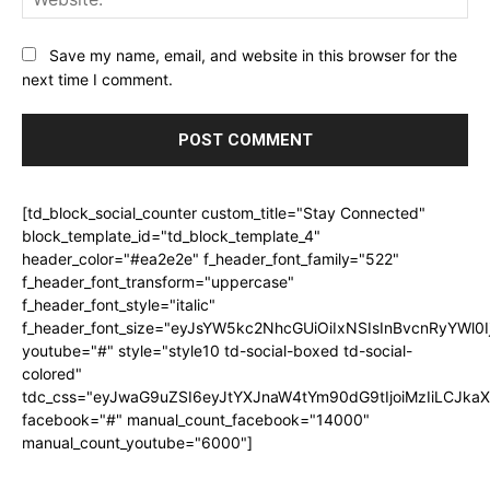
Save my name, email, and website in this browser for the
next time I comment.
[td_block_social_counter custom_title="Stay Connected"
block_template_id="td_block_template_4"
header_color="#ea2e2e" f_header_font_family="522"
f_header_font_transform="uppercase"
f_header_font_style="italic"
f_header_font_size="eyJsYW5kc2NhcGUiOiIxNSIsInBvcnRyYWl0I
youtube="#" style="style10 td-social-boxed td-social-
colored"
tdc_css="eyJwaG9uZSI6eyJtYXJnaW4tYm90dG9tIjoiMzIiLCJka
facebook="#" manual_count_facebook="14000"
manual_count_youtube="6000"]