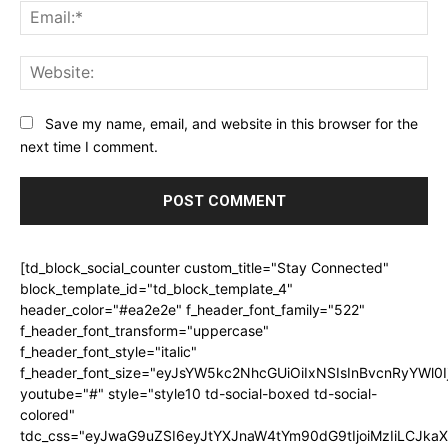
Ema
Web
Save my name, email, and website in this browser for the
next time I comment.
[td_block_social_counter custom_title="Stay Connected"
block_template_id="td_block_template_4"
header_color="#ea2e2e" f_header_font_family="522"
f_header_font_transform="uppercase"
f_header_font_style="italic"
f_header_font_size="eyJsYW5kc2NhcGUiOiIxNSIsInBvcnRyYWl0I
youtube="#" style="style10 td-social-boxed td-social-
colored"
tdc_css="eyJwaG9uZSI6eyJtYXJnaW4tYm90dG9tIjoiMzIiLCJka