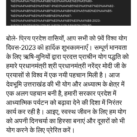
%E0%A4%A7%E0%A4%BE%E0%A4%AE%E0%A5%80-
l
%E0%A4%A8%E0%A5%87-9%E0%A4%B5%E0%A5%87%E0%A4%82-
%E0%A4%B5%E0%A4%BF%E0%A4%B6%E0%A5%8D%E0%A4%B5-
a
%E0%A4%AF%E0%A5%8B%E0%A4%97-
%E0%A4%A6%E0%A4%BF%E0%A4%B5%E0%A4%B8-2023-
y
%E0%A4%95%E0%A5%80-%E0%A4%A6%E0%A5%80-
e
%E0%A4%B9%E0%A4%BE%E0%A4%B0%E0%A5%8D%E0%A4%A6%E0%A4
%BF%E0%A4%95-
बोले-
प्रिय प्रदेश वासियों, आप सभी को 9वें विश्व योग
r
%E0%A4%B6%E0%A5%81%E0%A4%AD%E0%A4%95%E0%A4%BE%E0%A4
%AE%E0%A4%A8%E0%A4%BE%E0%A4%8F%E0%A4%81.mp4?_=1
दिवस-2023 की हार्दिक शुभकामनाएँ। सम्पूर्ण मानवता
के लिए ऋषि-मुनियों द्वारा प्रदत्त प्राचीन योग पद्धति को
हमारे प्रधानमंत्री श्री
प्रधानमंत्री नरेंद्र मोदी
जी के
प्रयासों से विश्व में एक नयी पहचान मिली है। आज
देवभूमि उत्तराखंड की भी योग और अध्यात्म के क्षेत्र में
एक अलग पहचान बनी है, हमारी सरकार प्रदेश में
आध्यात्मिक पर्यटन को बढ़ावा देने की दिशा में निरंतर
कार्य कर रही है। आइए, स्वस्थ जीवन के लिए हम योग
को अपनी दिनचर्या का हिस्सा बनाएं और दूसरों को भी
योग करने के लिए प्रेरित करें।