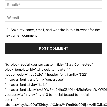
Ema
Web
Save my name, email, and website in this browser for the
next time I comment.
[td_block_social_counter custom_title="Stay Connected"
block_template_id="td_block_template_4"
header_color="#ea2e2e" f_header_font_family="522"
f_header_font_transform="uppercase"
f_header_font_style="italic"
f_header_font_size="eyJsYW5kc2NhcGUiOiIxNSIsInBvcnRyYWl0I
youtube="#" style="style10 td-social-boxed td-social-
colored"
tdc_css="eyJwaG9uZSI6eyJtYXJnaW4tYm90dG9tIjoiMzIiLCJka