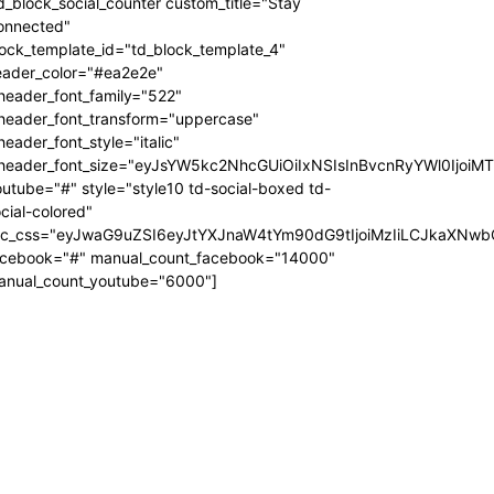
d_block_social_counter custom_title="Stay
onnected"
ock_template_id="td_block_template_4"
eader_color="#ea2e2e"
header_font_family="522"
_header_font_transform="uppercase"
header_font_style="italic"
_header_font_size="eyJsYW5kc2NhcGUiOiIxNSIsInBvcnRyYWl0IjoiM
utube="#" style="style10 td-social-boxed td-
cial-colored"
dc_css="eyJwaG9uZSI6eyJtYXJnaW4tYm90dG9tIjoiMzIiLCJkaXNwb
acebook="#" manual_count_facebook="14000"
anual_count_youtube="6000"]