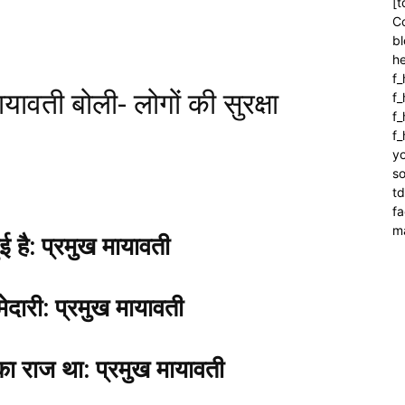
[t
C
bl
h
f_
यावती बोली- लोगों की सुरक्षा
f
f_
f
yo
so
t
f
m
ुई है: प्रमुख मायावती
मेदारी: प्रमुख मायावती
का राज था: प्रमुख मायावती