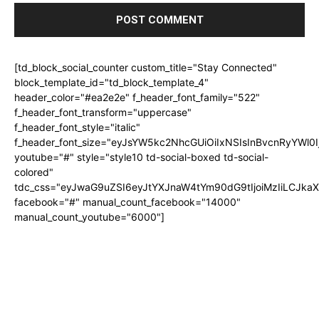
[td_block_social_counter custom_title="Stay Connected"
block_template_id="td_block_template_4"
header_color="#ea2e2e" f_header_font_family="522"
f_header_font_transform="uppercase"
f_header_font_style="italic"
f_header_font_size="eyJsYW5kc2NhcGUiOiIxNSIsInBvcnRyYWl0I
youtube="#" style="style10 td-social-boxed td-social-
colored"
tdc_css="eyJwaG9uZSI6eyJtYXJnaW4tYm90dG9tIjoiMzIiLCJka
facebook="#" manual_count_facebook="14000"
manual_count_youtube="6000"]