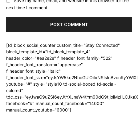
Save my name, email, and website in this browser for the
next time I comment.
[td_block_social_counter custom_title="Stay Connected"
block_template_id="td_block_template_4"
header_color="#ea2e2e" f_header_font_family="522"
f_header_font_transform="uppercase"
f_header_font_style="italic"
f_header_font_size="eyJsYW5kc2NhcGUiOiIxNSIsInBvcnRyYWl0I
youtube="#" style="style10 td-social-boxed td-social-
colored"
tdc_css="eyJwaG9uZSI6eyJtYXJnaW4tYm90dG9tIjoiMzIiLCJka
facebook="#" manual_count_facebook="14000"
manual_count_youtube="6000"]