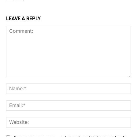
LEAVE A REPLY
Comment:
Na
Ema
Web