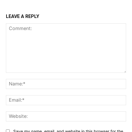
LEAVE A REPLY
Comment:
Na
Ema
Web
Save my name, email, and website in this browser for the