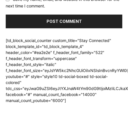
next time I comment.
[td_block_social_counter custom_title="Stay Connected"
block_template_id="td_block_template_4"
header_color="#ea2e2e" f_header_font_family="522"
f_header_font_transform="uppercase"
f_header_font_style="italic"
f_header_font_size="eyJsYW5kc2NhcGUiOiIxNSIsInBvcnRyYWl0I
youtube="#" style="style10 td-social-boxed td-social-
colored"
tdc_css="eyJwaG9uZSI6eyJtYXJnaW4tYm90dG9tIjoiMzIiLCJka
facebook="#" manual_count_facebook="14000"
manual_count_youtube="6000"]