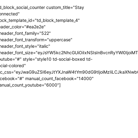
d_block_social_counter custom_title="Stay
onnected"
ock_template_id="td_block_template_4"
eader_color="#ea2e2e"
header_font_family="522"
_header_font_transform="uppercase"
header_font_style="italic"
_header_font_size="eyJsYW5kc2NhcGUiOiIxNSIsInBvcnRyYWl0IjoiM
utube="#" style="style10 td-social-boxed td-
cial-colored"
dc_css="eyJwaG9uZSI6eyJtYXJnaW4tYm90dG9tIjoiMzIiLCJkaXNwb
acebook="#" manual_count_facebook="14000"
anual_count_youtube="6000"]