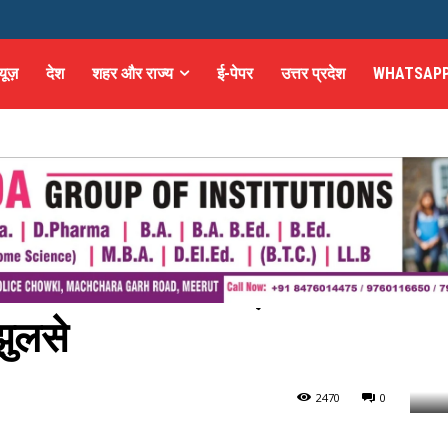
्यूज़
देश
शहर और राज्य
ई-पेपर
उत्तर प्रदेश
WHATSAPP
र में लगी भीषण आग, मां-बेटे
ुलसे
ं-बेटे की जलकर...
247
0
0