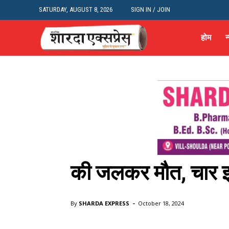
SATURDAY, AUGUST 8, 2026
SIGN IN / JOIN
होम
न
Delhi News
देश
न्यूज़
दिल्ली के शाहदरा में घ
की जलकर मौत, चार झ
Home
Delhi News
दिल्ली के शाहदरा में घर में लगी भीषण आग, मा
-
By
SHARDA EXPRESS
October 18, 2024