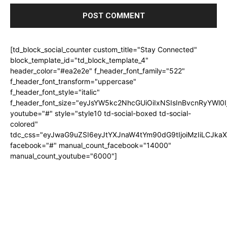
[td_block_social_counter custom_title="Stay Connected"
block_template_id="td_block_template_4"
header_color="#ea2e2e" f_header_font_family="522"
f_header_font_transform="uppercase"
f_header_font_style="italic"
f_header_font_size="eyJsYW5kc2NhcGUiOiIxNSIsInBvcnRyYWl0I
youtube="#" style="style10 td-social-boxed td-social-
colored"
tdc_css="eyJwaG9uZSI6eyJtYXJnaW4tYm90dG9tIjoiMzIiLCJka
facebook="#" manual_count_facebook="14000"
manual_count_youtube="6000"]