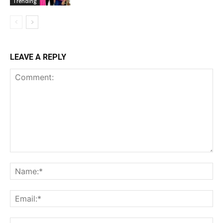
Trending
LEAVE A REPLY
Comment:
Na
Ema
Web