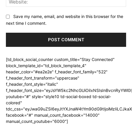
Save my name, email, and website in this browser for the
next time I comment.
[td_block_social_counter custom_title="Stay Connected"
block_template_id="td_block_template_4"
header_color="#ea2e2e" f_header_font_family="522"
f_header_font_transform="uppercase"
f_header_font_style="italic"
f_header_font_size="eyJsYW5kc2NhcGUiOiIxNSIsInBvcnRyYWl0I
youtube="#" style="style10 td-social-boxed td-social-
colored"
tdc_css="eyJwaG9uZSI6eyJtYXJnaW4tYm90dG9tIjoiMzIiLCJka
facebook="#" manual_count_facebook="14000"
manual_count_youtube="6000"]