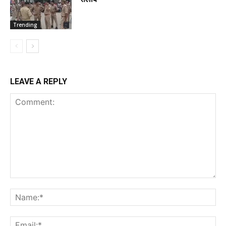
Trending
LEAVE A REPLY
Comment:
Na
Ema