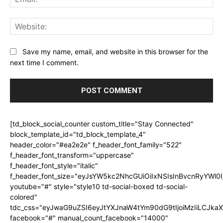
Web
Save my name, email, and website in this browser for the
next time I comment.
[td_block_social_counter custom_title="Stay Connected"
block_template_id="td_block_template_4"
header_color="#ea2e2e" f_header_font_family="522"
f_header_font_transform="uppercase"
f_header_font_style="italic"
f_header_font_size="eyJsYW5kc2NhcGUiOiIxNSIsInBvcnRyYWl0I
youtube="#" style="style10 td-social-boxed td-social-
colored"
tdc_css="eyJwaG9uZSI6eyJtYXJnaW4tYm90dG9tIjoiMzIiLCJka
facebook="#" manual_count_facebook="14000"