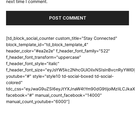
next time I comment.
[td_block_social_counter custom_title="Stay Connected"
block_template_id="td_block_template_4"
header_color="#ea2e2e" f_header_font_family="522"
f_header_font_transform="uppercase"
f_header_font_style="italic"
f_header_font_size="eyJsYW5kc2NhcGUiOiIxNSIsInBvcnRyYWl0I
youtube="#" style="style10 td-social-boxed td-social-
colored"
tdc_css="eyJwaG9uZSI6eyJtYXJnaW4tYm90dG9tIjoiMzIiLCJka
facebook="#" manual_count_facebook="14000"
manual_count_youtube="6000"]