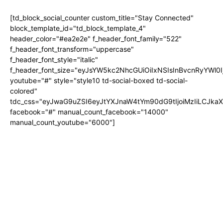
[td_block_social_counter custom_title="Stay Connected"
block_template_id="td_block_template_4"
header_color="#ea2e2e" f_header_font_family="522"
f_header_font_transform="uppercase"
f_header_font_style="italic"
f_header_font_size="eyJsYW5kc2NhcGUiOiIxNSIsInBvcnRyYWl0I
youtube="#" style="style10 td-social-boxed td-social-
colored"
tdc_css="eyJwaG9uZSI6eyJtYXJnaW4tYm90dG9tIjoiMzIiLCJka
facebook="#" manual_count_facebook="14000"
manual_count_youtube="6000"]