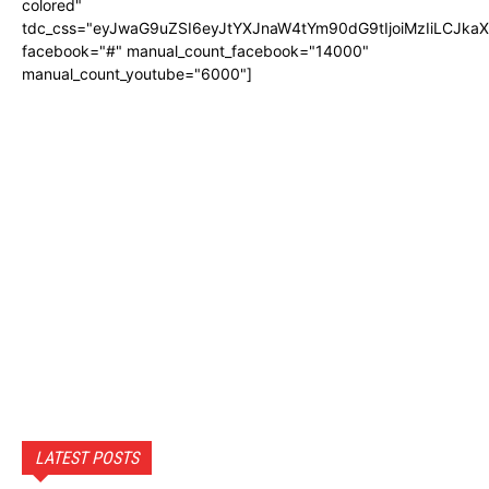
colored"
tdc_css="eyJwaG9uZSI6eyJtYXJnaW4tYm90dG9tIjoiMzIiLCJka
facebook="#" manual_count_facebook="14000"
manual_count_youtube="6000"]
LATEST POSTS