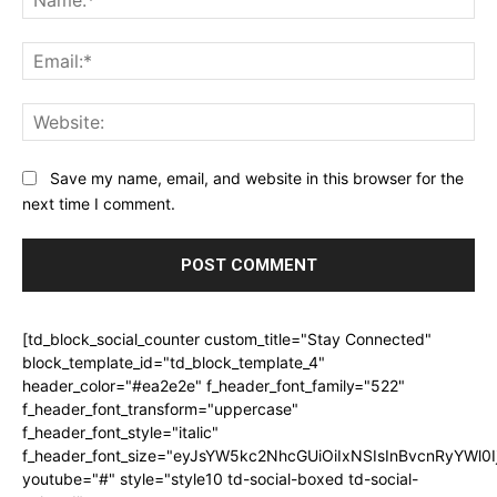
Ema
Web
Save my name, email, and website in this browser for the
next time I comment.
[td_block_social_counter custom_title="Stay Connected"
block_template_id="td_block_template_4"
header_color="#ea2e2e" f_header_font_family="522"
f_header_font_transform="uppercase"
f_header_font_style="italic"
f_header_font_size="eyJsYW5kc2NhcGUiOiIxNSIsInBvcnRyYWl0I
youtube="#" style="style10 td-social-boxed td-social-