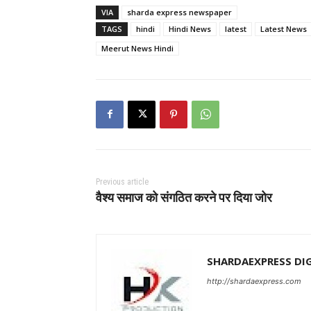
VIA
sharda express newspaper
TAGS
hindi
Hindi News
latest
Latest News
Meerut News Hindi
Previous article
वैश्य समाज को संगठित करने पर दिया जोर
SHARDAEXPRESS DI
http://shardaexpress.com