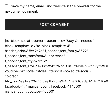
Save my name, email, and website in this browser for the
next time I comment.
[td_block_social_counter custom_title="Stay Connected"
block_template_id="td_block_template_4"
header_color="#ea2e2e" f_header_font_family="522"
f_header_font_transform="uppercase"
f_header_font_style="italic"
f_header_font_size="eyJsYW5kc2NhcGUiOiIxNSIsInBvcnRyYWl0I
youtube="#" style="style10 td-social-boxed td-social-
colored"
tdc_css="eyJwaG9uZSI6eyJtYXJnaW4tYm90dG9tIjoiMzIiLCJka
facebook="#" manual_count_facebook="14000"
manual_count_youtube="6000"]