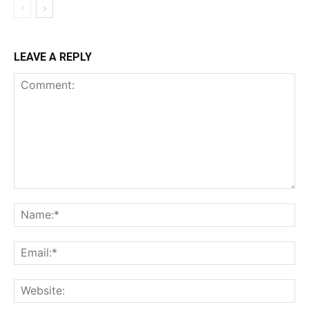
LEAVE A REPLY
Comment:
Na
Ema
Web