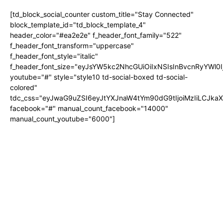
[td_block_social_counter custom_title="Stay Connected"
block_template_id="td_block_template_4"
header_color="#ea2e2e" f_header_font_family="522"
f_header_font_transform="uppercase"
f_header_font_style="italic"
f_header_font_size="eyJsYW5kc2NhcGUiOiIxNSIsInBvcnRyYWl0I
youtube="#" style="style10 td-social-boxed td-social-
colored"
tdc_css="eyJwaG9uZSI6eyJtYXJnaW4tYm90dG9tIjoiMzIiLCJka
facebook="#" manual_count_facebook="14000"
manual_count_youtube="6000"]