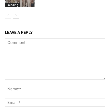
Trending
LEAVE A REPLY
Comment:
Na
Ema