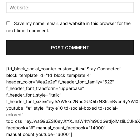
Web
Save my name, email, and website in this browser for the
next time I comment.
[td_block_social_counter custom_title="Stay Connected"
block_template_id="td_block_template_4"
header_color="#ea2e2e" f_header_font_family="522"
f_header_font_transform="uppercase"
f_header_font_style="italic"
f_header_font_size="eyJsYW5kc2NhcGUiOiIxNSIsInBvcnRyYWl0I
youtube="#" style="style10 td-social-boxed td-social-
colored"
tdc_css="eyJwaG9uZSI6eyJtYXJnaW4tYm90dG9tIjoiMzIiLCJka
facebook="#" manual_count_facebook="14000"
manual_count_youtube="6000"]