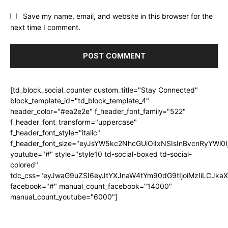
Save my name, email, and website in this browser for the
next time I comment.
[td_block_social_counter custom_title="Stay Connected"
block_template_id="td_block_template_4"
header_color="#ea2e2e" f_header_font_family="522"
f_header_font_transform="uppercase"
f_header_font_style="italic"
f_header_font_size="eyJsYW5kc2NhcGUiOiIxNSIsInBvcnRyYWl0I
youtube="#" style="style10 td-social-boxed td-social-
colored"
tdc_css="eyJwaG9uZSI6eyJtYXJnaW4tYm90dG9tIjoiMzIiLCJka
facebook="#" manual_count_facebook="14000"
manual_count_youtube="6000"]