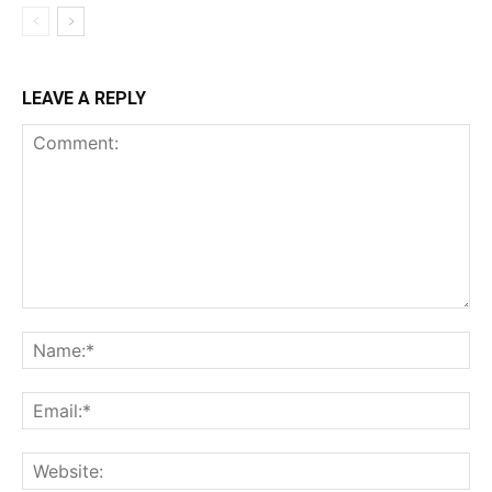
LEAVE A REPLY
Comment:
Na
Ema
Web