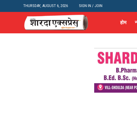
THURSDAY, AUGUST 6, 2026
SIGN IN / JOIN
होम
न