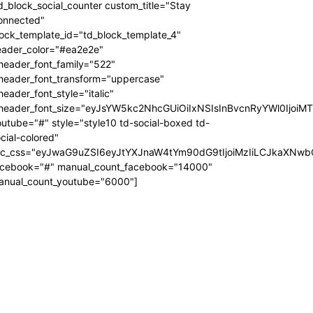
d_block_social_counter custom_title="Stay
onnected"
ock_template_id="td_block_template_4"
eader_color="#ea2e2e"
header_font_family="522"
_header_font_transform="uppercase"
header_font_style="italic"
_header_font_size="eyJsYW5kc2NhcGUiOiIxNSIsInBvcnRyYWl0IjoiM
utube="#" style="style10 td-social-boxed td-
cial-colored"
dc_css="eyJwaG9uZSI6eyJtYXJnaW4tYm90dG9tIjoiMzIiLCJkaXNwb
acebook="#" manual_count_facebook="14000"
anual_count_youtube="6000"]