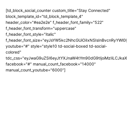
[td_block_social_counter custom_title="Stay Connected"
block_template_id="td_block_template_4"
header_color="#ea2e2e" f_header_font_family="522"
f_header_font_transform="uppercase"
f_header_font_style="italic"
f_header_font_size="eyJsYW5kc2NhcGUiOiIxNSIsInBvcnRyYWl0I
youtube="#" style="style10 td-social-boxed td-social-
colored"
tdc_css="eyJwaG9uZSI6eyJtYXJnaW4tYm90dG9tIjoiMzIiLCJka
facebook="#" manual_count_facebook="14000"
manual_count_youtube="6000"]