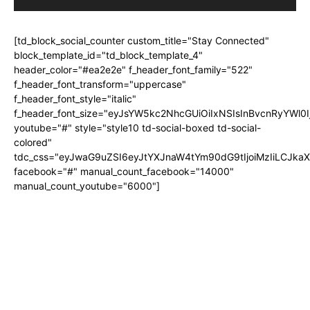
[td_block_social_counter custom_title="Stay Connected"
block_template_id="td_block_template_4"
header_color="#ea2e2e" f_header_font_family="522"
f_header_font_transform="uppercase"
f_header_font_style="italic"
f_header_font_size="eyJsYW5kc2NhcGUiOiIxNSIsInBvcnRyYWl0I
youtube="#" style="style10 td-social-boxed td-social-
colored"
tdc_css="eyJwaG9uZSI6eyJtYXJnaW4tYm90dG9tIjoiMzIiLCJka
facebook="#" manual_count_facebook="14000"
manual_count_youtube="6000"]