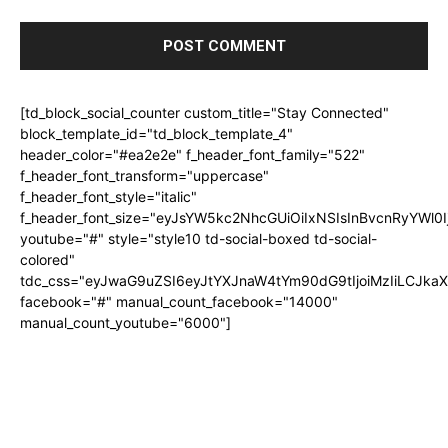
[td_block_social_counter custom_title="Stay Connected"
block_template_id="td_block_template_4"
header_color="#ea2e2e" f_header_font_family="522"
f_header_font_transform="uppercase"
f_header_font_style="italic"
f_header_font_size="eyJsYW5kc2NhcGUiOiIxNSIsInBvcnRyYWl0I
youtube="#" style="style10 td-social-boxed td-social-
colored"
tdc_css="eyJwaG9uZSI6eyJtYXJnaW4tYm90dG9tIjoiMzIiLCJka
facebook="#" manual_count_facebook="14000"
manual_count_youtube="6000"]