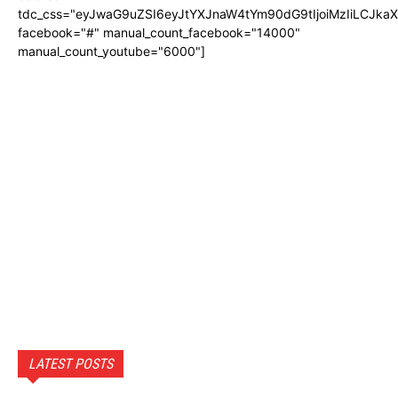
tdc_css="eyJwaG9uZSI6eyJtYXJnaW4tYm90dG9tIjoiMzIiLCJka
facebook="#" manual_count_facebook="14000"
manual_count_youtube="6000"]
LATEST POSTS