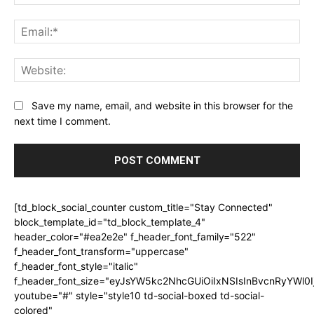
Ema
Web
Save my name, email, and website in this browser for the
next time I comment.
[td_block_social_counter custom_title="Stay Connected"
block_template_id="td_block_template_4"
header_color="#ea2e2e" f_header_font_family="522"
f_header_font_transform="uppercase"
f_header_font_style="italic"
f_header_font_size="eyJsYW5kc2NhcGUiOiIxNSIsInBvcnRyYWl0I
youtube="#" style="style10 td-social-boxed td-social-
colored"