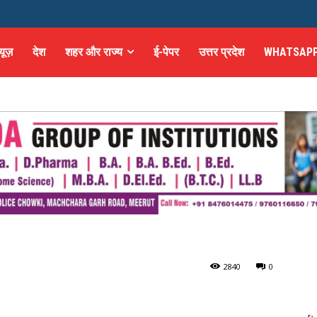
्यूज़
देश
शहर और राज्य
ई-पेपर
उत्तर प्रदेश
WHATSAPP
ल दी हट्टी में हुई लूट का
ूट का खुलासा
284
0
0