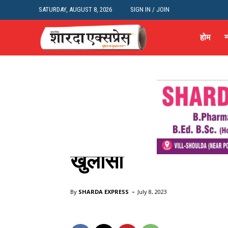
SATURDAY, AUGUST 8, 2026
SIGN IN / JOIN
होम
न
CRIME NEWS
न्यूज़
शहर और राज्य
उत्तर प्रदेश
Meerut
बिग ब्रेकिंग मेरठ: गोपा
खुलासा
Home
CRIME NEWS
बिग ब्रेकिंग मेरठ: गोपाल दी हट्टी में हुई ल
-
By
SHARDA EXPRESS
July 8, 2023