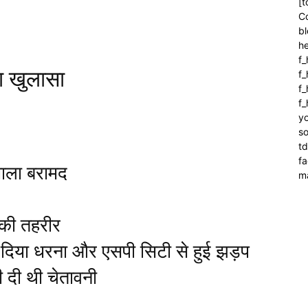
[t
C
bl
h
f_
का खुलासा
f
f_
f
yo
so
t
f
माला बरामद
m
 की तहरीर
ने दिया धरना और एसपी सिटी से हुई झड़प
ी दी थी चेतावनी