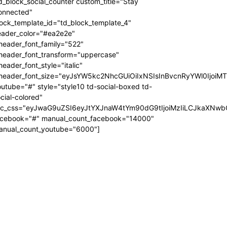
d_block_social_counter custom_title="Stay
onnected"
ock_template_id="td_block_template_4"
eader_color="#ea2e2e"
header_font_family="522"
_header_font_transform="uppercase"
header_font_style="italic"
_header_font_size="eyJsYW5kc2NhcGUiOiIxNSIsInBvcnRyYWl0IjoiM
utube="#" style="style10 td-social-boxed td-
cial-colored"
dc_css="eyJwaG9uZSI6eyJtYXJnaW4tYm90dG9tIjoiMzIiLCJkaXNwb
acebook="#" manual_count_facebook="14000"
anual_count_youtube="6000"]