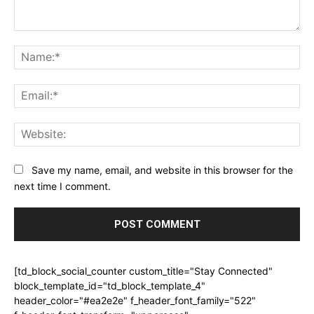
Comment:
Na
Ema
Web
Save my name, email, and website in this browser for the
next time I comment.
[td_block_social_counter custom_title="Stay Connected"
block_template_id="td_block_template_4"
header_color="#ea2e2e" f_header_font_family="522"