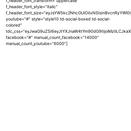
f_header_font_transform="uppercase"
f_header_font_style="italic"
f_header_font_size="eyJsYW5kc2NhcGUiOiIxNSIsInBvcnRyYWl0I
youtube="#" style="style10 td-social-boxed td-social-
colored"
tdc_css="eyJwaG9uZSI6eyJtYXJnaW4tYm90dG9tIjoiMzIiLCJka
facebook="#" manual_count_facebook="14000"
manual_count_youtube="6000"]